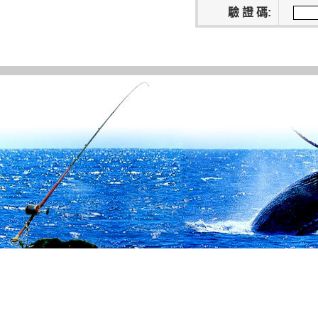
驗 證 碼: