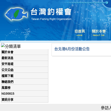
台北港6月份活動公告
關於本會
最新消息
安平南堤
公文公函
檔案下載
聯絡我們
風雲榜
hl100815
資訊分享
參訪