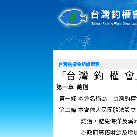
台灣釣權會組織章程
「台
灣
釣
權
會
第一章
總則
第一條
本會名稱為「台灣釣權
第二條
本會依人民團體法設立
防治
，
避免海洋及溪
為政府廣拓財源及增