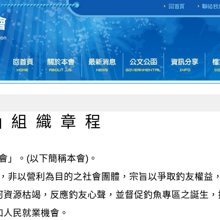
」組
織
章
程
會」。
(
以下簡稱本會
)
。
，非以營利為目的之社會團體，宗旨以爭取釣友權益
河資源枯竭
，
反應釣友心聲
，
並督促釣魚專區之誕生，
加人民就業機會。