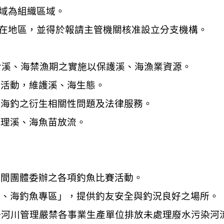
域為組織區域。
在地區
，
並得於報請主管機關核准設立分支機構。
對溪
、
海禁漁期之實施以保護溪
、
海漁業資源
。
灘活動，維護溪、海生態。
、海釣之衍生相關性問題及法律服務。
辦理溪
、海
魚苗放流
。
。
。
民間團體委辦之各項釣魚比賽活動
。
溪、海釣魚專區」，提供釣友安全與釣況良好之場所。
好河川管理嚴禁各事業生產單位排放未處理廢水污染河