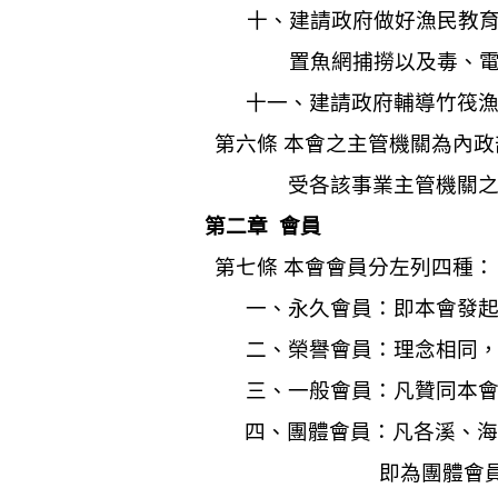
十、建請政府做好漁民教
置魚網捕撈以及毒、
十一、建請政府輔導竹筏
第六條
本會之主管機關為內政
受各該事業主管機關
第二章
會員
第七條
本會會員分左列四種：
一
、
永久會員：即本會發
二
、
榮譽會員：理念相同
三
、
一般會員：凡贊同本
四
、
團體會員：凡各溪、海
即為團體會